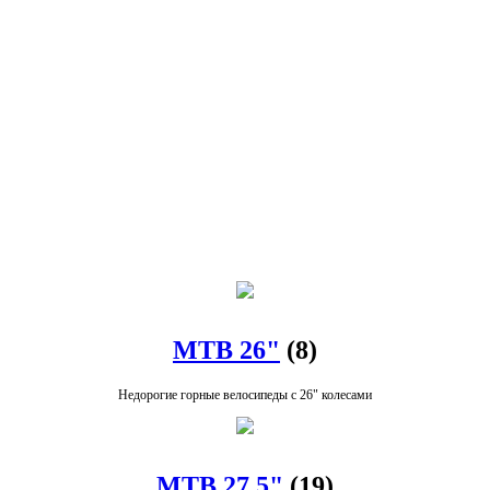
MTB 26"
(8)
Недорогие горные велосипеды с 26" колесами
MTB 27.5"
(19)