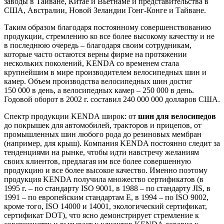
заводы в Тайване, Китае и Вьетнаме и представительства в
США, Австралии, Новой Зеландии Гонг-Конге и Тайване.
Таким образом благодаря постоянному совершенствованию
продукции, стремлению ко все более высокому качеству и не
в последнюю очередь – благодаря своим сотрудникам,
которые часто остаются верны фирме на протяжении
нескольких поколений, KENDA со временем стала
крупнейшим в мире производителем велосипедных шин и
камер. Объем производства велосипедных шин достиг
150 000 в день, а велосипедных камер – 250 000 в день.
Годовой оборот в 2002 г. составил 240 000 000 долларов США.
Спектр продукции KENDA широк: от
шин для велосипедов
до покрышек для автомобилей, тракторов и прицепов, от
промышленных шин любого рода до резиновых мембран
(например, для крыш). Компания KENDA постоянно следит за
тенденциями на рынке, чтобы идти навстречу желаниям
своих клиентов, предлагая им все более совершенную
продукцию и все более высокое качество. Именно поэтому
продукция KENDA получила множество сертификатов (в
1995 г. – по стандарту ISO 9001, в 1988 – по стандарту JIS, в
1991 – по европейским стандартам Е, в 1994 – по ISO 9002,
кроме того, ISO 14000 и 14001, экологический сертификат,
сертификат DOT), что ясно демонстрирует стремление к