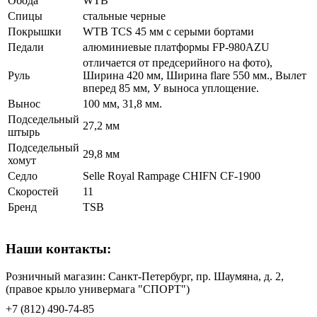
Обода
WTB
Спицы
стальные черные
Покрышки
WTB TCS 45 мм с серыми бортами
Педали
алюминиевые платформы FP-980AZU
отличается от предсерийного на фото),
Руль
Ширина 420 мм, Ширина flare 550 мм., Вылет
вперед 85 мм, У выноса уплощение.
Вынос
100 мм, 31,8 мм.
Подседельный
27,2 мм
штырь
Подседельный
29,8 мм
хомут
Седло
Selle Royal Rampage CHIFN CF-1900
Скоростей
11
Бренд
TSB
Наши контакты:
Розничный магазин: Санкт-Петербург, пр. Шаумяна, д. 2,
(правое крыло универмага "СПОРТ")
+7 (812) 490-74-85