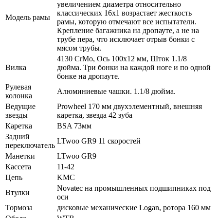
увеличением диаметра относительно
классических 16х1 возрастает жесткость
Модель рамы
рамы, которую отмечают все испытатели.
Крепление багажника на дропауте, а не на
трубе пера, что исключает отрыв бонки с
мясом трубы.
4130 CrMo, Ось 100х12 мм, Шток 1.1/8
Вилка
дюйма. Три бонки на каждой ноге и по одной
бонке на дропауте.
Рулевая
Алюминиевые чашки. 1.1/8 дюйма.
колонка
Ведущие
Prowheel 170 мм двухэлементный, внешняя
звезды
каретка, звезда 42 зуба
Каретка
BSA 73мм
Задний
LTwoo GR9 11 скоростей
переключатель
Манетки
LTwoo GR9
Кассета
11-42
Цепь
KMC
Novatec на промышленных подшипниках под
Втулки
оси
Тормоза
дисковые механические Logan, ротора 160 мм