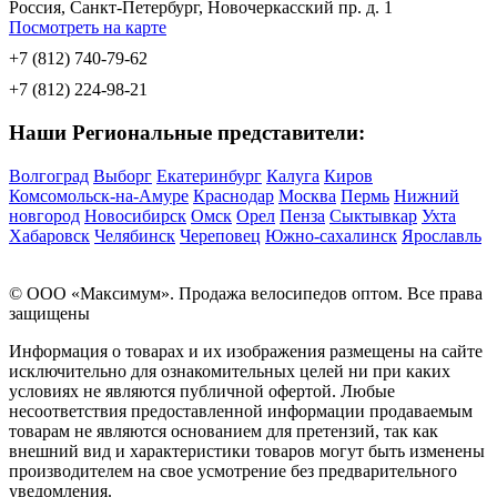
Россия, Санкт-Петербург, Новочеркасский пр. д. 1
Посмотреть на карте
+7 (812) 740-79-62
+7 (812) 224-98-21
Наши Региональные представители:
Волгоград
Выборг
Екатеринбург
Калуга
Киров
Комсомольск-на-Амуре
Краснодар
Москва
Пермь
Нижний
новгород
Новосибирск
Омск
Орел
Пенза
Сыктывкар
Ухта
Хабаровск
Челябинск
Череповец
Южно-сахалинск
Ярославль
© OOO «Максимум». Продажа велосипедов оптом. Все права
защищены
Информация о товарах и их изображения размещены на сайте
исключительно для ознакомительных целей ни при каких
условиях не являются публичной офертой. Любые
несоответствия предоставленной информации продаваемым
товарам не являются основанием для претензий, так как
внешний вид и характеристики товаров могут быть изменены
производителем на свое усмотрение без предварительного
уведомления.