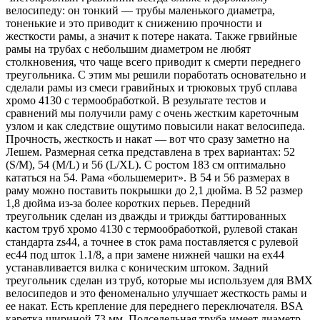
велосипеду: он тонкий — трубы маленького диаметра,
тоненькие и это приводит к снижению прочности и
жесткости рамы, а значит к потере наката. Также грвийные
рамы на трубах с небольшим диаметром не любят
столкновения, что чаще всего приводит к смерти переднего
треугольника. С этим мы решили поработать основательно и
сделали рамы из смеси гравийных и трюковых труб сплава
хромо 4130 с термообработкой. В результате тестов и
сравнений мы получили раму с очень жестким кареточным
узлом и как следствие ощутимо повысили накат велосипеда.
Прочность, жесткость и накат — вот что сразу заметно на
Лешем. Размерная сетка представлена в трех вариантах: 52
(S/M), 54 (M/L) и 56 (L/XL). С ростом 183 см оптимально
кататься на 54. Рама «большемерит». В 54 и 56 размерах в
раму можно поставить покрышки до 2,1 дюйма. В 52 размер
1,8 дюйма из-за более коротких перьев. Передний
треугольник сделан из дважды и трижды баттированных
кастом труб хромо 4130 с термообработкой, рулевой стакан
стандарта zs44, а точнее в сток рама поставляется с рулевой
ec44 под шток 1.1/8, а при замене нижней чашки на ex44
устанавливается вилка с коническим штоком. Задний
треугольник сделан из труб, которые мы используем для BMX
велосипедов и это феноменально улучшает жесткость рамы и
ее накат. Есть крепление для переднего переключателя. BSA
каретка шириной 73 мм. Подседельная труба имеет диаметр