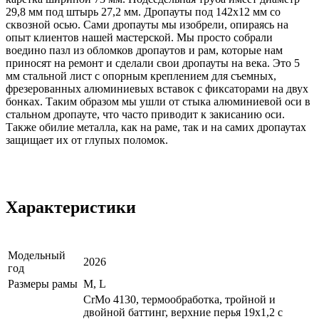
29,8 мм под штырь 27,2 мм. Дропауты под 142x12 мм со
сквозной осью. Сами дропауты мы изобрели, опираясь на
опыт клиентов нашей мастерской. Мы просто собрали
воедино пазл из обломков дропаутов и рам, которые нам
приносят на ремонт и сделали свои дропауты на века. Это 5
мм стальной лист с опорным креплением для съемных,
фрезерованных алюминиевых вставок с фиксаторами на двух
бонках. Таким образом мы ушли от стыка алюминиевой оси в
стальном дропауте, что часто приводит к закисанию оси.
Также обилие металла, как на раме, так и на самих дропаутах
защищает их от глупых поломок.
Характеристики
Модельный
2026
год
Размеры рамы
M, L
CrMo 4130, термообработка, тройной и
двойной баттинг, верхние перья 19х1,2 с