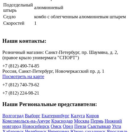
Подседельный
алюминиевый
штырь
Седло
комбо с облегченным алюминиевым штырем
Скоростей
1
Наши контакты:
Розничный магазин: Санкт-Петербург, пр. Шаумяна, д. 2,
(правое крыло универмага "СПОРТ")
+7 (812) 490-74-85
Россия, Санкт-Петербург, Новочеркасский пр. д. 1
Посмотреть на карте
+7 (812) 740-79-62
+7 (812) 224-98-21
Наши Региональные представители:
Волгоград
Выборг
Екатеринбург
Калуга
Киров
Комсомольск-на-Амуре
Краснодар
Москва
Пермь
Нижний
новгород
Новосибирск
Омск
Орел
Пенза
Сыктывкар
Ухта
Хабаровск
Челябинск
Череповец
Южно-сахалинск
Ярославль