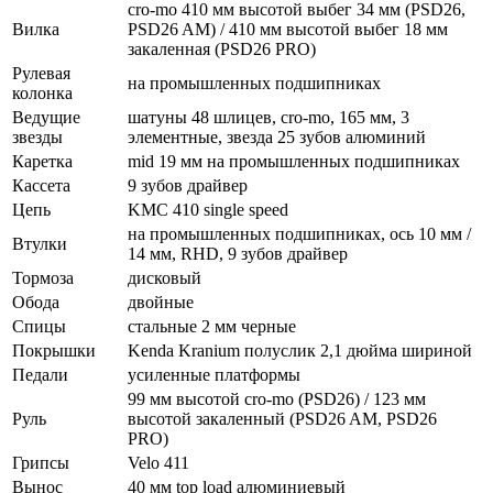
cro-mo 410 мм высотой выбег 34 мм (PSD26,
Вилка
PSD26 AM) / 410 мм высотой выбег 18 мм
закаленная (PSD26 PRO)
Рулевая
на промышленных подшипниках
колонка
Ведущие
шатуны 48 шлицев, cro-mo, 165 мм, 3
звезды
элементные, звезда 25 зубов алюминий
Каретка
mid 19 мм на промышленных подшипниках
Кассета
9 зубов драйвер
Цепь
KMC 410 single speed
на промышленных подшипниках, ось 10 мм /
Втулки
14 мм, RHD, 9 зубов драйвер
Тормоза
дисковый
Обода
двойные
Спицы
стальные 2 мм черные
Покрышки
Kenda Kranium полуслик 2,1 дюйма шириной
Педали
усиленные платформы
99 мм высотой cro-mo (PSD26) / 123 мм
Руль
высотой закаленный (PSD26 AM, PSD26
PRO)
Грипсы
Velo 411
Вынос
40 мм top load алюминиевый