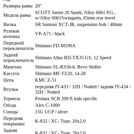
Размеры рамы
20"
SCOTT Junior 20 Spark, Alloy 6061 P.G.,
Модель рамы
w/Alloy 6061Swingarm, 65mm rear travel
Вилка
SR Suntour XCT-JR, suspension fork / 40mm
Рулевая
VP-A71 / black
колонка
Передний
Shimano FD-M190A
переключатель
Задний
Shimano Altus RD-TX35 GS, 12 Speed
переключатель
Манетки
Shimano SL-RS36-6, Revo Shifter
Кассета
Shimano MF-TZ20, 14-28
Цепь
KMC Z-51
передняя JY-433 / 32H / Nutted / задняя JY-434 /
Втулки
32H / Nutted
Тормоза
Promax SCB 209 P, kids specific
Обода
Alex C-1000
Спицы
15G UCP / silver
Передняя
K-832 / XC- Type, 20x2.0
покрышка
Задняя
K-832 / XC- Type, 20x2.0