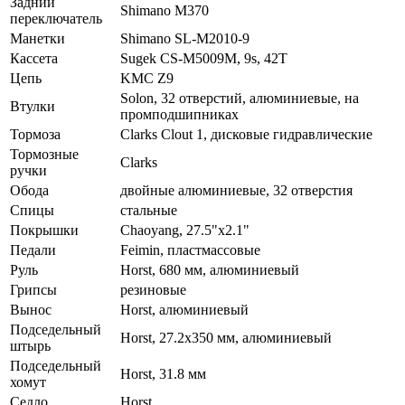
Задний
Shimano М370
переключатель
Манетки
Shimano SL-M2010-9
Кассета
Sugek CS-M5009M, 9s, 42T
Цепь
KMC Z9
Solon, 32 отверстий, алюминиевые, на
Втулки
промподшипниках
Тормоза
Clarks Clout 1, дисковые гидравлические
Тормозные
Clarks
ручки
Обода
двойные алюминиевые, 32 отверстия
Спицы
стальные
Покрышки
Chaoyang, 27.5"x2.1"
Педали
Feimin, пластмассовые
Руль
Horst, 680 мм, алюминиевый
Грипсы
резиновые
Вынос
Horst, алюминиевый
Подседельный
Horst, 27.2x350 мм, алюминиевый
штырь
Подседельный
Horst, 31.8 мм
хомут
Седло
Horst