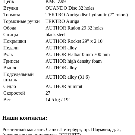
Цепь
KMC Z99
Втулки
QUANDO Disc 32 holes
Тормоза
TEKTRO Auriga disc hydraulic (7" rotors)
Тормозные ручки
TEKTRO Auriga
Обода
AUTHOR Radon 29 32 holes
Спицы
black steel
Покрышки
AUTHOR Rocket 29" x 2.10"
Педали
AUTHOR alloy
Руль
AUTHOR Flatbar 0 mm 700 mm
Грипсы
AUTHOR high density foam
Вынос
AUTHOR alloy
Подседельный
AUTHOR alloy (31.6)
штырь
Седло
AUTHOR Summit
Скоростей
27
Вес
14.5 kg / 19"
Наши контакты:
Розничный магазин: Санкт-Петербург, пр. Шаумяна, д. 2,
(правое крыло универмага "СПОРТ")