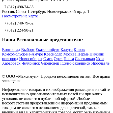
+7 (812) 490-74-85
Россия, Санкт-Петербург, Новочеркасский пр. д. 1
Посмотреть на карте
+7 (812) 740-79-62
+7 (812) 224-98-21
Наши Региональные представители:
Волгоград
Выборг
Екатеринбург
Калуга
Киров
Комсомольск-на-Амуре
Краснодар
Москва
Пермь
Нижний
новгород
Новосибирск
Омск
Орел
Пенза
Сыктывкар
Ухта
Хабаровск
Челябинск
Череповец
Южно-сахалинск
Ярославль
© OOO «Максимум». Продажа велосипедов оптом. Все права
защищены
Информация о товарах и их изображения размещены на сайте
исключительно для ознакомительных целей ни при каких
условиях не являются публичной офертой. Любые
несоответствия предоставленной информации продаваемым
товарам не являются основанием для претензий, так как
внешний вид и характеристики товаров могут быть изменены