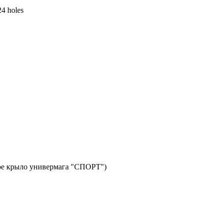
24 holes
авое крыло универмага "СПОРТ")