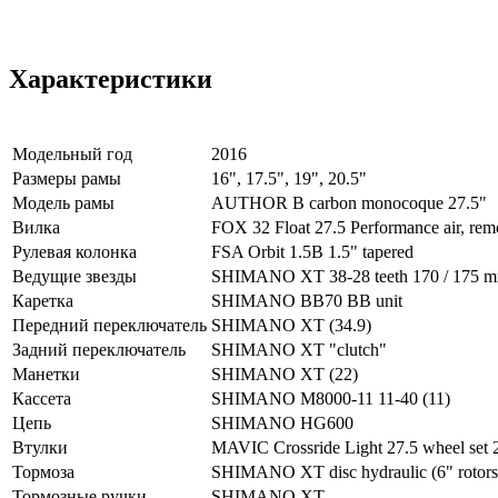
Характеристики
Модельный год
2016
Размеры рамы
16", 17.5", 19", 20.5"
Модель рамы
AUTHOR B carbon monocoque 27.5"
Вилка
FOX 32 Float 27.5 Performance air, remo
Рулевая колонка
FSA Orbit 1.5B 1.5" tapered
Ведущие звезды
SHIMANO XT 38-28 teeth 170 / 175 m
Каретка
SHIMANO BB70 BB unit
Передний переключатель
SHIMANO XT (34.9)
Задний переключатель
SHIMANO XT "clutch"
Манетки
SHIMANO XT (22)
Кассета
SHIMANO M8000-11 11-40 (11)
Цепь
SHIMANO HG600
Втулки
MAVIC Crossride Light 27.5 wheel set 2
Тормоза
SHIMANO XT disc hydraulic (6" rotors
Тормозные ручки
SHIMANO XT