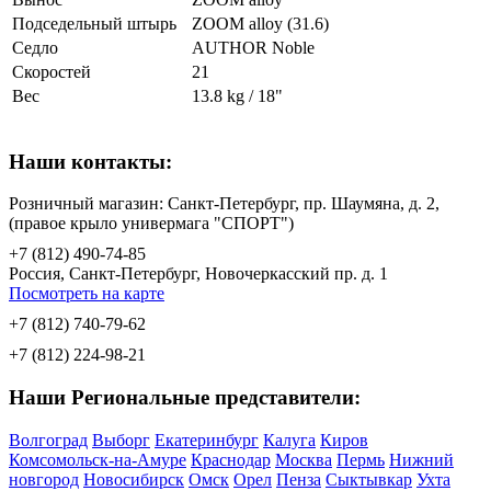
Подседельный штырь
ZOOM alloy (31.6)
Седло
AUTHOR Noble
Скоростей
21
Вес
13.8 kg / 18"
Наши контакты:
Розничный магазин: Санкт-Петербург, пр. Шаумяна, д. 2,
(правое крыло универмага "СПОРТ")
+7 (812) 490-74-85
Россия, Санкт-Петербург, Новочеркасский пр. д. 1
Посмотреть на карте
+7 (812) 740-79-62
+7 (812) 224-98-21
Наши Региональные представители:
Волгоград
Выборг
Екатеринбург
Калуга
Киров
Комсомольск-на-Амуре
Краснодар
Москва
Пермь
Нижний
новгород
Новосибирск
Омск
Орел
Пенза
Сыктывкар
Ухта