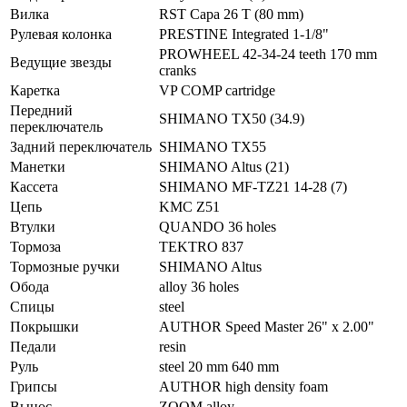
Вилка
RST Capa 26 T (80 mm)
Рулевая колонка
PRESTINE Integrated 1-1/8"
PROWHEEL 42-34-24 teeth 170 mm
Ведущие звезды
cranks
Каретка
VP COMP cartridge
Передний
SHIMANO TX50 (34.9)
переключатель
Задний переключатель
SHIMANO TX55
Манетки
SHIMANO Altus (21)
Кассета
SHIMANO MF-TZ21 14-28 (7)
Цепь
KMC Z51
Втулки
QUANDO 36 holes
Тормоза
TEKTRO 837
Тормозные ручки
SHIMANO Altus
Обода
alloy 36 holes
Спицы
steel
Покрышки
AUTHOR Speed Master 26" x 2.00"
Педали
resin
Руль
steel 20 mm 640 mm
Грипсы
AUTHOR high density foam
Вынос
ZOOM alloy