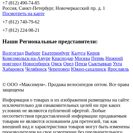
+7 (812) 490-74-85
Россия, Санкт-Петербург, Новочеркасский пр. д. 1
Посмотреть на карте
+7 (812) 740-79-62
+7 (812) 224-98-21
Наши Региональные представители:
Волгоград
Выборг
Екатеринбург
Калуга
Киров
Комсомольск-на-Амуре
Краснодар
Москва
Пермь
Нижний
новгород
Новосибирск
Омск
Орел
Пенза
Сыктывкар
Ухта
Хабаровск
Челябинск
Череповец
Южно-сахалинск
Ярославль
© OOO «Максимум». Продажа велосипедов оптом. Все права
защищены
Информация о товарах и их изображения размещены на сайте
исключительно для ознакомительных целей ни при каких
условиях не являются публичной офертой. Любые
несоответствия предоставленной информации продаваемым
товарам не являются основанием для претензий, так как
внешний вид и характеристики товаров могут быть изменены
производителем на свое усмотрение без предварительного