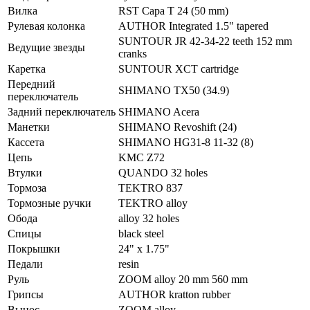
Вилка
RST Capa T 24 (50 mm)
Рулевая колонка
AUTHOR Integrated 1.5" tapered
SUNTOUR JR 42-34-22 teeth 152 mm
Ведущие звезды
cranks
Каретка
SUNTOUR XCT cartridge
Передний
SHIMANO TX50 (34.9)
переключатель
Задний переключатель
SHIMANO Acera
Манетки
SHIMANO Revoshift (24)
Кассета
SHIMANO HG31-8 11-32 (8)
Цепь
KMC Z72
Втулки
QUANDO 32 holes
Тормоза
TEKTRO 837
Тормозные ручки
TEKTRO alloy
Обода
alloy 32 holes
Спицы
black steel
Покрышки
24" x 1.75"
Педали
resin
Руль
ZOOM alloy 20 mm 560 mm
Грипсы
AUTHOR kratton rubber
Вынос
ZOOM alloy