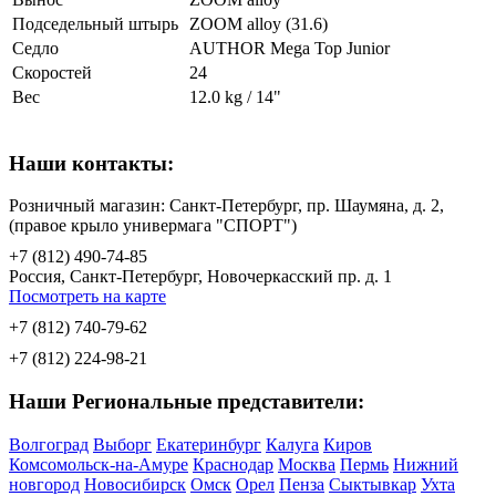
Подседельный штырь
ZOOM alloy (31.6)
Седло
AUTHOR Mega Top Junior
Скоростей
24
Вес
12.0 kg / 14"
Наши контакты:
Розничный магазин: Санкт-Петербург, пр. Шаумяна, д. 2,
(правое крыло универмага "СПОРТ")
+7 (812) 490-74-85
Россия, Санкт-Петербург, Новочеркасский пр. д. 1
Посмотреть на карте
+7 (812) 740-79-62
+7 (812) 224-98-21
Наши Региональные представители:
Волгоград
Выборг
Екатеринбург
Калуга
Киров
Комсомольск-на-Амуре
Краснодар
Москва
Пермь
Нижний
новгород
Новосибирск
Омск
Орел
Пенза
Сыктывкар
Ухта