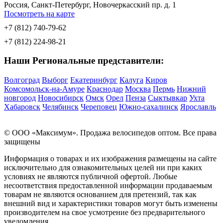
Россия, Санкт-Петербург, Новочеркасский пр. д. 1
Посмотреть на карте
+7 (812) 740-79-62
+7 (812) 224-98-21
Наши Региональные представители:
Волгоград
Выборг
Екатеринбург
Калуга
Киров
Комсомольск-на-Амуре
Краснодар
Москва
Пермь
Нижний
новгород
Новосибирск
Омск
Орел
Пенза
Сыктывкар
Ухта
Хабаровск
Челябинск
Череповец
Южно-сахалинск
Ярославль
© OOO «Максимум». Продажа велосипедов оптом. Все права
защищены
Информация о товарах и их изображения размещены на сайте
исключительно для ознакомительных целей ни при каких
условиях не являются публичной офертой. Любые
несоответствия предоставленной информации продаваемым
товарам не являются основанием для претензий, так как
внешний вид и характеристики товаров могут быть изменены
производителем на свое усмотрение без предварительного
уведомления.