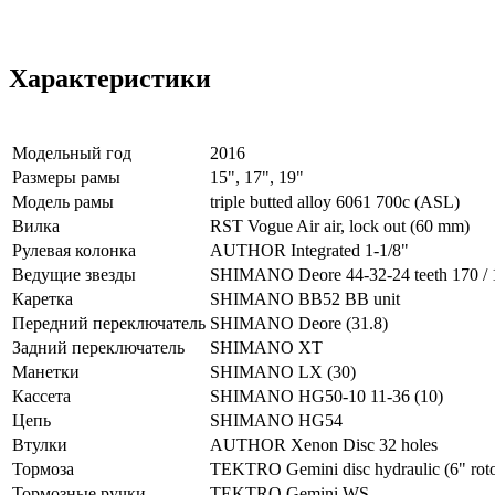
Характеристики
Модельный год
2016
Размеры рамы
15", 17", 19"
Модель рамы
triple butted alloy 6061 700c (ASL)
Вилка
RST Vogue Air air, lock out (60 mm)
Рулевая колонка
AUTHOR Integrated 1-1/8"
Ведущие звезды
SHIMANO Deore 44-32-24 teeth 170 / 
Каретка
SHIMANO BB52 BB unit
Передний переключатель
SHIMANO Deore (31.8)
Задний переключатель
SHIMANO XT
Манетки
SHIMANO LX (30)
Кассета
SHIMANO HG50-10 11-36 (10)
Цепь
SHIMANO HG54
Втулки
AUTHOR Xenon Disc 32 holes
Тормоза
TEKTRO Gemini disc hydraulic (6" roto
Тормозные ручки
TEKTRO Gemini WS