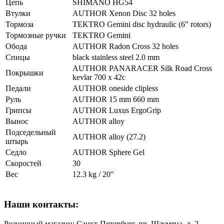
Цепь
SHIMANO HG54
Втулки
AUTHOR Xenon Disc 32 holes
Тормоза
TEKTRO Gemini disc hydraulic (6" rotors)
Тормозные ручки
TEKTRO Gemini
Обода
AUTHOR Radon Cross 32 holes
Спицы
black stainless steel 2.0 mm
AUTHOR PANARACER Silk Road Cross
Покрышки
kevlar 700 x 42c
Педали
AUTHOR oneside clipless
Руль
AUTHOR 15 mm 660 mm
Грипсы
AUTHOR Luxus ErgoGrip
Вынос
AUTHOR alloy
Подседельный
AUTHOR alloy (27.2)
штырь
Седло
AUTHOR Sphere Gel
Скоростей
30
Вес
12.3 kg / 20"
Наши контакты:
Розничный магазин: Санкт-Петербург, пр. Шаумяна, д. 2,