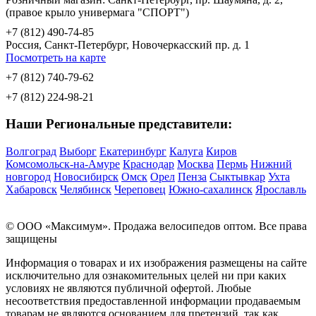
(правое крыло универмага "СПОРТ")
+7 (812) 490-74-85
Россия, Санкт-Петербург, Новочеркасский пр. д. 1
Посмотреть на карте
+7 (812) 740-79-62
+7 (812) 224-98-21
Наши Региональные представители:
Волгоград
Выборг
Екатеринбург
Калуга
Киров
Комсомольск-на-Амуре
Краснодар
Москва
Пермь
Нижний
новгород
Новосибирск
Омск
Орел
Пенза
Сыктывкар
Ухта
Хабаровск
Челябинск
Череповец
Южно-сахалинск
Ярославль
© OOO «Максимум». Продажа велосипедов оптом. Все права
защищены
Информация о товарах и их изображения размещены на сайте
исключительно для ознакомительных целей ни при каких
условиях не являются публичной офертой. Любые
несоответствия предоставленной информации продаваемым
товарам не являются основанием для претензий, так как