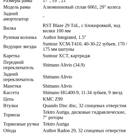
Размеры рамы
17", 19", 21"
Модель рамы
Алюминиевый сплав 6061, 29" колеса
Задний
-
амортизатор
RST Blaze 29 TnL, с блокировкой, ход
Вилка
вилки 100 мм
Рулевая колонка
Author Integrated, 1.5"
Suntour XCM-T410, 40-30-22 зубьев, 170 /
Ведущие звезды
175 мм шатуны
Каретка
Suntour XCT, картридж
Передний
Shimano Alivio (34.9)
переключатель
Задний
Shimano Alivio
переключатель
Манетки
Shimano Alivio
Кассета
Shimano HG400-9, 11-34 зубьев, 9 звезд
Цепь
KMC Z99
Втулки
Quando Disc disc, 32 спицевых отверстия
Tektro Auriga, дисковые гидравлические,
Тормоза
7" роторы
Тормозные ручки
Tektro Auriga
Обода
Author Radon 29, 32 спицевых отверстия