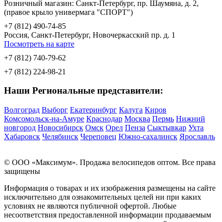
Розничный магазин: Санкт-Петербург, пр. Шаумяна, д. 2,
(правое крыло универмага "СПОРТ")
+7 (812) 490-74-85
Россия, Санкт-Петербург, Новочеркасский пр. д. 1
Посмотреть на карте
+7 (812) 740-79-62
+7 (812) 224-98-21
Наши Региональные представители:
Волгоград
Выборг
Екатеринбург
Калуга
Киров
Комсомольск-на-Амуре
Краснодар
Москва
Пермь
Нижний
новгород
Новосибирск
Омск
Орел
Пенза
Сыктывкар
Ухта
Хабаровск
Челябинск
Череповец
Южно-сахалинск
Ярославль
© OOO «Максимум». Продажа велосипедов оптом. Все права
защищены
Информация о товарах и их изображения размещены на сайте
исключительно для ознакомительных целей ни при каких
условиях не являются публичной офертой. Любые
несоответствия предоставленной информации продаваемым