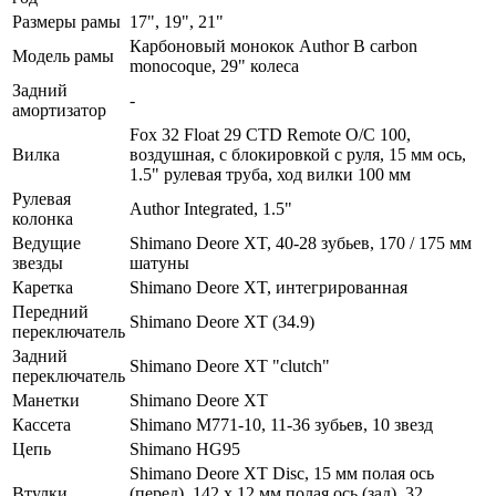
Размеры рамы
17", 19", 21"
Карбоновый монокок Author B carbon
Модель рамы
monocoque, 29" колеса
Задний
-
амортизатор
Fox 32 Float 29 CTD Remote O/C 100,
Вилка
воздушная, с блокировкой с руля, 15 мм ось,
1.5" рулевая труба, ход вилки 100 мм
Рулевая
Author Integrated, 1.5"
колонка
Ведущие
Shimano Deore XT, 40-28 зубьев, 170 / 175 мм
звезды
шатуны
Каретка
Shimano Deore XT, интегрированная
Передний
Shimano Deore XT (34.9)
переключатель
Задний
Shimano Deore XT "clutch"
переключатель
Манетки
Shimano Deore XT
Кассета
Shimano M771-10, 11-36 зубьев, 10 звезд
Цепь
Shimano HG95
Shimano Deore XT Disc, 15 мм полая ось
Втулки
(перед), 142 x 12 мм полая ось (зад), 32