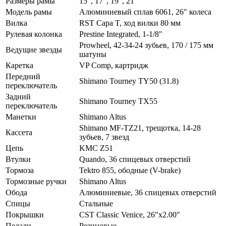
Размеры рамы
15", 17", 19", 21"
Модель рамы
Алюминиевый сплав 6061, 26" колеса
Вилка
RST Capa T, ход вилки 80 мм
Рулевая колонка
Prestine Integrated, 1-1/8"
Prowheel, 42-34-24 зубьев, 170 / 175 мм
Ведущие звезды
шатуны
Каретка
VP Comp, картридж
Передний
Shimano Tourney TY50 (31.8)
переключатель
Задний
Shimano Tourney TX55
переключатель
Манетки
Shimano Altus
Shimano MF-TZ21, трещотка, 14-28
Кассета
зубьев, 7 звезд
Цепь
KMC Z51
Втулки
Quando, 36 спицевых отверстий
Тормоза
Tektro 855, ободные (V-brake)
Тормозные ручки
Shimano Altus
Обода
Алюминиевые, 36 спицевых отверстий
Спицы
Стальные
Покрышки
CST Classic Venice, 26"x2.00"
Педали
Резиновые