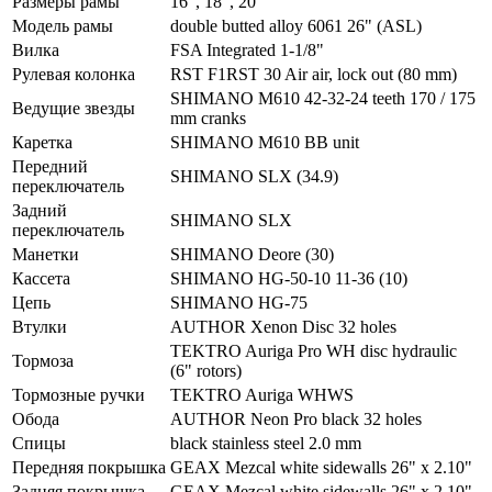
Размеры рамы
16", 18", 20"
Модель рамы
double butted alloy 6061 26" (ASL)
Вилка
FSA Integrated 1-1/8"
Рулевая колонка
RST F1RST 30 Air air, lock out (80 mm)
SHIMANO M610 42-32-24 teeth 170 / 175
Ведущие звезды
mm cranks
Каретка
SHIMANO M610 BB unit
Передний
SHIMANO SLX (34.9)
переключатель
Задний
SHIMANO SLX
переключатель
Манетки
SHIMANO Deore (30)
Кассета
SHIMANO HG-50-10 11-36 (10)
Цепь
SHIMANO HG-75
Втулки
AUTHOR Xenon Disc 32 holes
TEKTRO Auriga Pro WH disc hydraulic
Тормоза
(6" rotors)
Тормозные ручки
TEKTRO Auriga WHWS
Обода
AUTHOR Neon Pro black 32 holes
Спицы
black stainless steel 2.0 mm
Передняя покрышка
GEAX Mezcal white sidewalls 26" x 2.10"
Задняя покрышка
GEAX Mezcal white sidewalls 26" x 2.10"