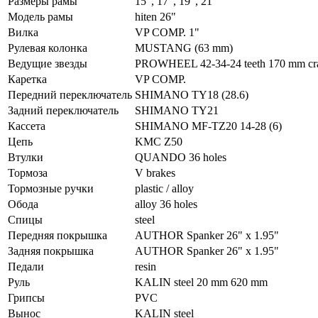
Размеры рамы
15", 17", 19", 21"
Модель рамы
hiten 26"
Вилка
VP COMP. 1"
Рулевая колонка
MUSTANG (63 mm)
Ведущие звезды
PROWHEEL 42-34-24 teeth 170 mm cr
Каретка
VP COMP.
Передний переключатель
SHIMANO TY18 (28.6)
Задний переключатель
SHIMANO TY21
Кассета
SHIMANO MF-TZ20 14-28 (6)
Цепь
KMC Z50
Втулки
QUANDO 36 holes
Тормоза
V brakes
Тормозные ручки
plastic / alloy
Обода
alloy 36 holes
Спицы
steel
Передняя покрышка
AUTHOR Spanker 26" x 1.95"
Задняя покрышка
AUTHOR Spanker 26" x 1.95"
Педали
resin
Руль
KALIN steel 20 mm 620 mm
Грипсы
PVC
Вынос
KALIN steel