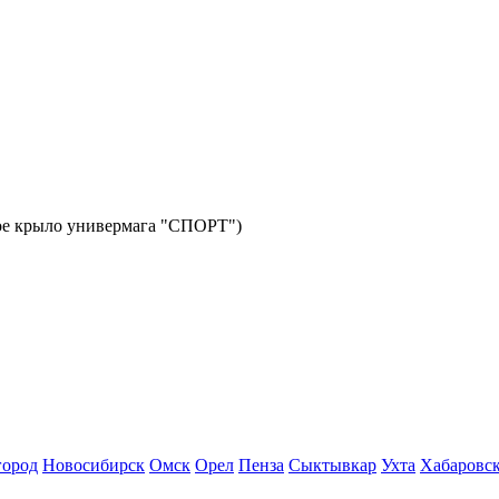
авое крыло универмага "СПОРТ")
город
Новосибирск
Омск
Орел
Пенза
Сыктывкар
Ухта
Хабаровс