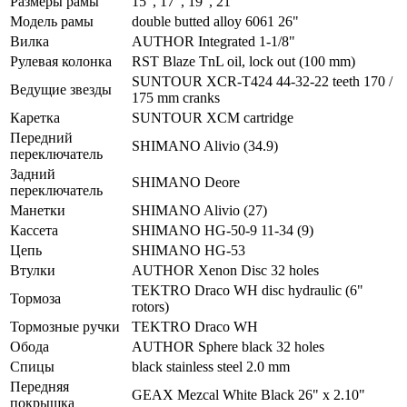
Размеры рамы
15", 17", 19", 21"
Модель рамы
double butted alloy 6061 26"
Вилка
AUTHOR Integrated 1-1/8"
Рулевая колонка
RST Blaze TnL oil, lock out (100 mm)
SUNTOUR XCR-T424 44-32-22 teeth 170 /
Ведущие звезды
175 mm cranks
Каретка
SUNTOUR XCM cartridge
Передний
SHIMANO Alivio (34.9)
переключатель
Задний
SHIMANO Deore
переключатель
Манетки
SHIMANO Alivio (27)
Кассета
SHIMANO HG-50-9 11-34 (9)
Цепь
SHIMANO HG-53
Втулки
AUTHOR Xenon Disc 32 holes
TEKTRO Draco WH disc hydraulic (6"
Тормоза
rotors)
Тормозные ручки
TEKTRO Draco WH
Обода
AUTHOR Sphere black 32 holes
Спицы
black stainless steel 2.0 mm
Передняя
GEAX Mezcal White Black 26" x 2.10"
покрышка