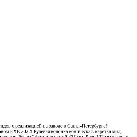
ендов с реализацией на заводе в Санкт-Петербурге!
вом EXE 2022! Рулевая колонка коническая, каретка мид,
лке с выбегом 24 мм и высотой 435 мм. Руль 123 мм также с