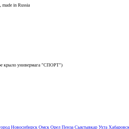
, made in Russia
авое крыло универмага "СПОРТ")
город
Новосибирск
Омск
Орел
Пенза
Сыктывкар
Ухта
Хабаровс