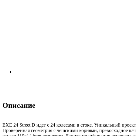
Описание
EXE 24 Street D идет с 24 колесами в стоке. Уникальный проек
Проверенная геометрия с чешскими корнями, превосходное каче
втулка 110х14 bmx стандарта. Данная модификация оснащена з