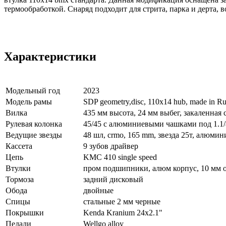
термообработкой. Снаряд подходит для стрита, парка и дерта, 
Характеристики
Модельный год
2023
Модель рамы
SDP geometry,disc, 110x14 hub, made in Ru
Вилка
435 мм высота, 24 мм выбег, закаленная с
Рулевая колонка
45/45 с алюминиевыми чашками под 1.1
Ведущие звезды
48 шл, crmo, 165 mm, звезда 25т, алюмин
Кассета
9 зубов драйвер
Цепь
KMC 410 single speed
Втулки
пром подшипники, алюм корпус, 10 мм ос
Тормоза
задний дисковый
Обода
двойные
Спицы
стальные 2 мм черные
Покрышки
Kenda Kranium 24x2.1"
Педали
Wellgo alloy