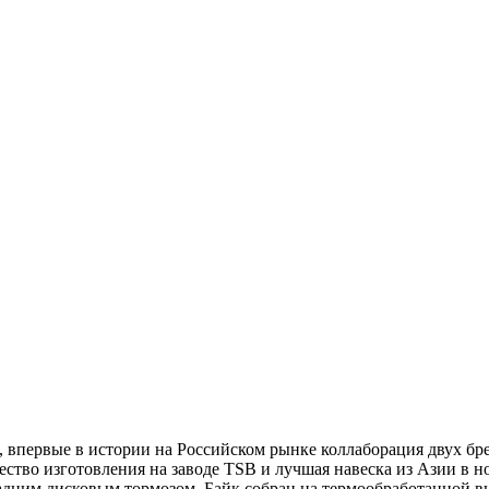
т, впервые в истории на Российском рынке коллаборация двух бр
ство изготовления на заводе TSB и лучшая навеска из Азии в но
адним дисковым тормозом. Байк собран на термообработанной ви